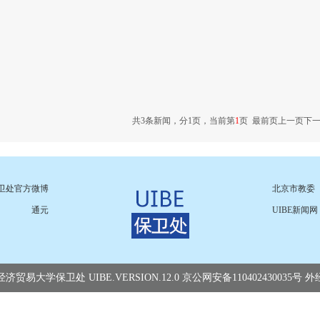
共3条新闻，分1页，当前第
1
页
最前页
上一页
下
卫处官方微博
北京市教委
通元
UIBE新闻网
易大学保卫处 UIBE.VERSION.12.0 京公网安备110402430035号 外经